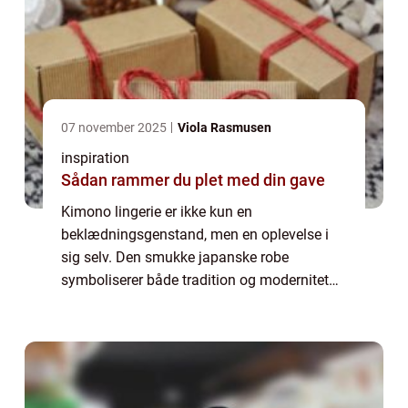
07 november 2025
Viola Rasmusen
inspiration
Sådan rammer du plet med din gave
Kimono lingerie er ikke kun en
beklædningsgenstand, men en oplevelse i
sig selv. Den smukke japanske robe
symboliserer både tradition og modernitet
og forener elegance med sensualitet på en
enestående måde. Uanset om du ønsker at
nyde en stille og af...