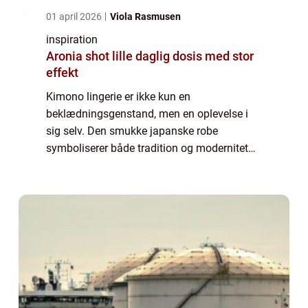
01 april 2026
Viola Rasmusen
inspiration
Aronia shot lille daglig dosis med stor
effekt
Kimono lingerie er ikke kun en
beklædningsgenstand, men en oplevelse i
sig selv. Den smukke japanske robe
symboliserer både tradition og modernitet
og forener elegance med sensualitet på en
enestående måde. Uanset om du ønsker at
nyde en stille og af...