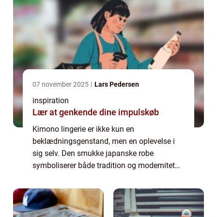
07 november 2025
Lars Pedersen
inspiration
Lær at genkende dine impulskøb
Kimono lingerie er ikke kun en
beklædningsgenstand, men en oplevelse i
sig selv. Den smukke japanske robe
symboliserer både tradition og modernitet
og forener elegance med sensualitet på en
enestående måde. Uanset om du ønsker at
nyde en stille og af...