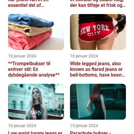
essentiel del af
der kan tilføje et frisk og
garderobeskabet for
sofistikeret touch...
mange mennesker
16 januar 2024
16 januar 2024
**Trompetbukser til
Wide legged jeans, also
enhver stil: En
known as flared jeans or
dybdegående analyse**
bell-bottoms, have been a
staple in the fashion
wor...
16 januar 2024
15 januar 2024
Low waist baggy jeans er
Parachute bukser -