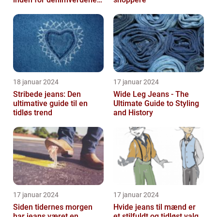
der tilbyder en slank
pasform o...
18 januar 2024
17 januar 2024
Stribede jeans: Den
Wide Leg Jeans - The
ultimative guide til en
Ultimate Guide to Styling
tidløs trend
and History
17 januar 2024
17 januar 2024
Siden tidernes morgen
Hvide jeans til mænd er
har jeans været en
et stilfuldt og tidløst valg,