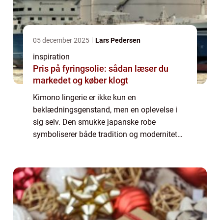
05 december 2025
Lars Pedersen
inspiration
Pris på fyringsolie: sådan læser du
markedet og køber klogt
Kimono lingerie er ikke kun en
beklædningsgenstand, men en oplevelse i
sig selv. Den smukke japanske robe
symboliserer både tradition og modernitet
og forener elegance med sensualitet på en
enestående måde. Uanset om du ønsker at
nyde en stille og af...