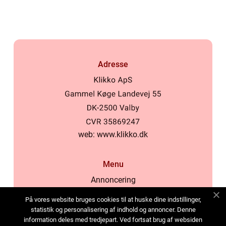
Adresse
web:
www.klikko.dk
Menu
Annoncering
Om os
På vores website bruges cookies til at huske dine indstillinger,
Cookies
statistik og personalisering af indhold og annoncer. Denne
information deles med tredjepart. Ved fortsat brug af websiden
Kontakt os