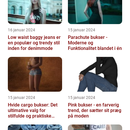
16 januar 2024
15 januar 2024
Low waist baggy jeans er
Parachute bukser -
en populær og trendy stil
Moderne og
inden for denimmode
Funktionalitet blandet i én
15 januar 2024
15 januar 2024
Hvide cargo bukser: Det
Pink bukser - en farverig
ultimative valg for
trend, der sætter sit præg
stilfulde og praktiske
på moden
outfits