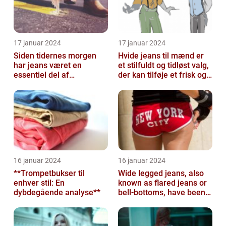
17 januar 2024
17 januar 2024
Siden tidernes morgen
Hvide jeans til mænd er
har jeans været en
et stilfuldt og tidløst valg,
essentiel del af
der kan tilføje et frisk og
garderobeskabet for
sofistikeret touch...
mange mennesker
16 januar 2024
16 januar 2024
**Trompetbukser til
Wide legged jeans, also
enhver stil: En
known as flared jeans or
dybdegående analyse**
bell-bottoms, have been a
staple in the fashion
wor...