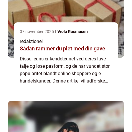
07 november 2025
Viola Rasmusen
redaktionel
Sådan rammer du plet med din gave
Disse jeans er kendetegnet ved deres lave
talje og løse pasform, og de har vundet stor
popularitet blandt online-shoppere og e-
handelskunder. Denne artikel vil udforske
dybden af low waist baggy jeans og give dig
alt, hvad du behøver at vide om dette...