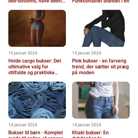
bell-bottoms, have been a
Funktionalitet blandet i én
staple in the fashion
wor...
15 januar 2024
15 januar 2024
Hvide cargo bukser: Det
Pink bukser - en farverig
ultimative valg for
trend, der sætter sit præg
stilfulde og praktiske
på moden
outfits
14 januar 2024
14 januar 2024
Bukser til børn - Komplet
Khaki bukser: En