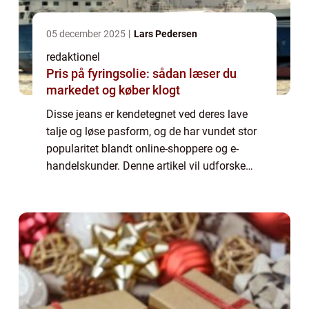
05 december 2025
Lars Pedersen
redaktionel
Pris på fyringsolie: sådan læser du
markedet og køber klogt
Disse jeans er kendetegnet ved deres lave
talje og løse pasform, og de har vundet stor
popularitet blandt online-shoppere og e-
handelskunder. Denne artikel vil udforske
dybden af low waist baggy jeans og give dig
alt, hvad du behøver at vide om dette...