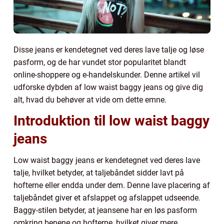
Disse jeans er kendetegnet ved deres lave talje og løse
pasform, og de har vundet stor popularitet blandt
online-shoppere og e-handelskunder. Denne artikel vil
udforske dybden af low waist baggy jeans og give dig
alt, hvad du behøver at vide om dette emne.
Introduktion til low waist baggy
jeans
Low waist baggy jeans er kendetegnet ved deres lave
talje, hvilket betyder, at taljebåndet sidder lavt på
hofterne eller endda under dem. Denne lave placering af
taljebåndet giver et afslappet og afslappet udseende.
Baggy-stilen betyder, at jeansene har en løs pasform
omkring benene og hofterne, hvilket giver mere