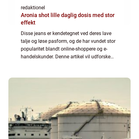
redaktionel
Aronia shot lille daglig dosis med stor
effekt
Disse jeans er kendetegnet ved deres lave
talje og løse pasform, og de har vundet stor
popularitet blandt online-shoppere og e-
handelskunder. Denne artikel vil udforske
dybden af low waist baggy jeans og give dig
alt, hvad du behøver at vide om dette...