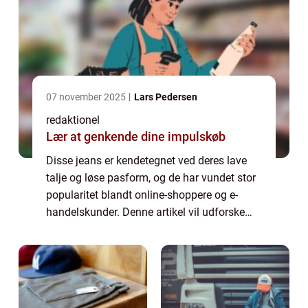
07 november 2025
Lars Pedersen
redaktionel
Lær at genkende dine impulskøb
Disse jeans er kendetegnet ved deres lave
talje og løse pasform, og de har vundet stor
popularitet blandt online-shoppere og e-
handelskunder. Denne artikel vil udforske
dybden af low waist baggy jeans og give dig
alt, hvad du behøver at vide om dette...