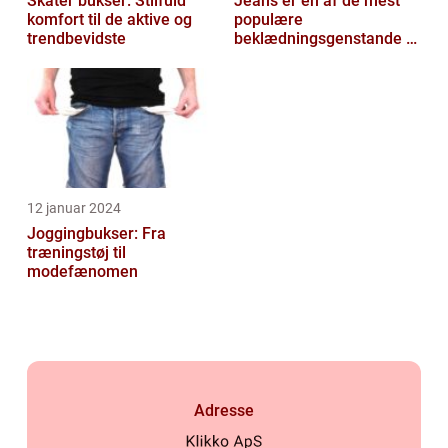
Skater bukser: Stilfuld
Jeans er en af de mest
komfort til de aktive og
populære
trendbevidste
beklædningsgenstande til
mænd
12 januar 2024
Joggingbukser: Fra
træningstøj til
modefænomen
Adresse