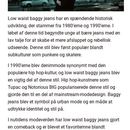
Low waist baggy jeans har en spændende historisk
udvikling, der stammer fra 1980’erne og 1990’erne. I
løbet af denne tid begyndte unge at bære jeans med en
lav talje for at skabe et mere afslappet og rebellisk
udseende. Denne stil blev først populær blandt
subkulturer som punkere og skatere.
I 1990’erne blev denimmode synonymt med den
populære hip hop-kultur, og low waist baggy jeans blev
en vigtig del af denne stil. Hip hop-kunstnere som
Tupac og Notorious BIG populariserede denne stil og
gjorde den til en del af mainstream-modedesign. Baggy
jeans blev et symbol på urban mode og en måde at
udtrykke identitet og stil på.
I nutidens modeverden har low waist baggy jeans gjort
en comeback og er blevet et favoritemne blandt