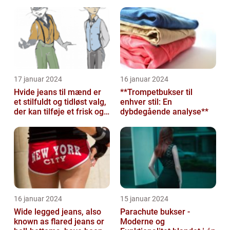
garderobeskabet for
mange mennesker
17 januar 2024
16 januar 2024
Hvide jeans til mænd er
**Trompetbukser til
et stilfuldt og tidløst valg,
enhver stil: En
der kan tilføje et frisk og
dybdegående analyse**
sofistikeret touch...
16 januar 2024
15 januar 2024
Wide legged jeans, also
Parachute bukser -
known as flared jeans or
Moderne og