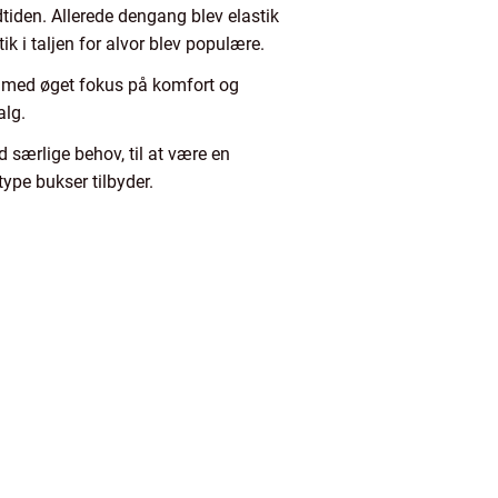
ldtiden. Allerede dengang blev elastik
ik i taljen for alvor blev populære.
id med øget fokus på komfort og
alg.
d særlige behov, til at være en
ype bukser tilbyder.