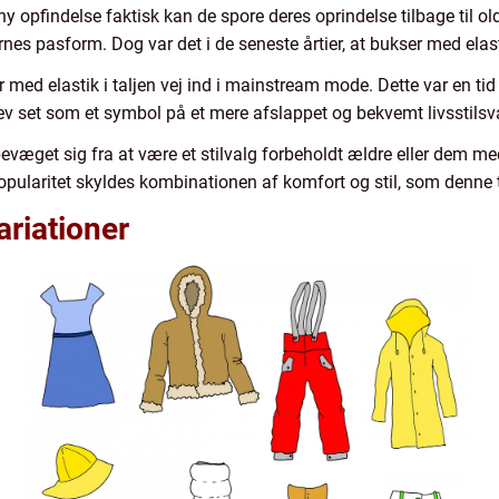
 ny opfindelse faktisk kan de spore deres oprindelse tilbage til o
rnes pasform. Dog var det i de seneste årtier, at bukser med elast
 med elastik i taljen vej ind i mainstream mode. Dette var en t
blev set som et symbol på et mere afslappet og bekvemt livsstilsv
bevæget sig fra at være et stilvalg forbeholdt ældre eller dem me
ularitet skyldes kombinationen af komfort og stil, som denne t
riationer