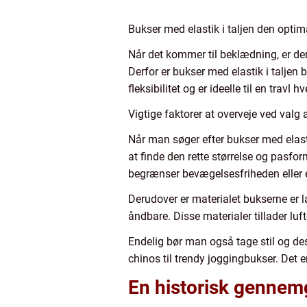
Bukser med elastik i taljen den opti
Når det kommer til beklædning, er der i
Derfor er bukser med elastik i talje
fleksibilitet og er ideelle til en trav
Vigtige faktorer at overveje ved valg 
Når man søger efter bukser med elasti
at finde den rette størrelse og pasfo
begrænser bevægelsesfriheden eller 
Derudover er materialet bukserne er l
åndbare. Disse materialer tillader lu
Endelig bør man også tage stil og desig
chinos til trendy joggingbukser. Det er
En historisk gennemg