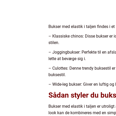
Bukser med elastik i taljen findes i e
– Klassiske chinos: Disse bukser er id
stilen.
– Joggingbukser: Perfekte til en afsl
lette at bevæge sig i.
– Culottes: Denne trendy buksestil er b
buksestil.
– Wide-leg bukser: Giver en luftig og
Sådan styler du bukse
Bukser med elastik i taljen er utroli
look kan de kombineres med en simpe