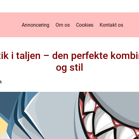
Annoncering
Om os
Cookies
Kontakt os
k i taljen – den perfekte komb
og stil
n