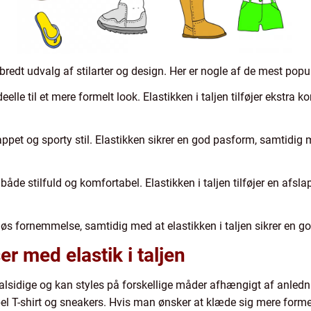
t bredt udvalg af stilarter og design. Her er nogle af de mest pop
eelle til et mere formelt look. Elastikken i taljen tilføjer ekst
appet og sporty stil. Elastikken sikrer en god pasform, samtidig
åde stilfuld og komfortabel. Elastikken i taljen tilføjer en afslap
 løs fornemmelse, samtidig med at elastikken i taljen sikrer en 
r med elastik i taljen
gt alsidige og kan styles på forskellige måder afhængigt af anled
l T-shirt og sneakers. Hvis man ønsker at klæde sig mere form