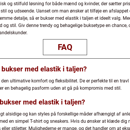
tisk og stilfuld løsning for både mænd og kvinder, der sætter pri
til og udseende. Uanset om man ønsker at tilføje en afslappet de
mme detalje, så er bukser med elastik i taljen et ideelt valg. M
ed og stil. Giv denne trendy og behagelige buksetype en chance, o
handelskunder.
FAQ
bukser med elastik i taljen?
r den ultimative komfort og fleksibilitet. De er perfekte til en tra
krer en behagelig pasform uden at gå på kompromis med stil.
bukser med elastik i taljen?
oligt alsidige og kan styles på forskellige måder afhængigt af anl
d en simpel T-shirt og sneakers. Hvis du ønsker at klæde dig m
ler stiletter. Mulighederne er mange, og det handler om at eksp