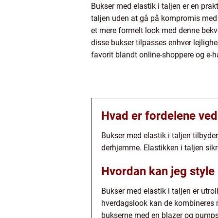
Bukser med elastik i taljen er en prak
taljen uden at gå på kompromis med s
et mere formelt look med denne bekve
disse bukser tilpasses enhver lejligh
favorit blandt online-shoppere og e-
Hvad er fordelene ved 
Bukser med elastik i taljen tilbyde
derhjemme. Elastikken i taljen si
Hvordan kan jeg style 
Bukser med elastik i taljen er utr
hverdagslook kan de kombineres me
bukserne med en blazer og pumps el