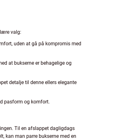
ulære valg:
ra komfort, uden at gå på kompromis med
 med at bukserne er behagelige og
pet detalje til denne ellers elegante
god pasform og komfort.
ningen. Til en afslappet dagligdags
elt, kan man parre bukserne med en