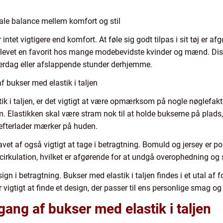
male balance mellem komfort og stil
ntet vigtigere end komfort. At føle sig godt tilpas i sit tøj er afg
n blevet en favorit hos mange modebevidste kvinder og mænd. Dis
l hverdag eller afslappende stunder derhjemme.
af bukser med elastik i taljen
k i taljen, er det vigtigt at være opmærksom på nogle nøglefakto
rm. Elastikken skal være stram nok til at holde bukserne på plads
efterlader mærker på huden.
avet af også vigtigt at tage i betragtning. Bomuld og jersey er p
ftcirkulation, hvilket er afgørende for at undgå overophedning og 
n i betragtning. Bukser med elastik i taljen findes i et utal af for
 vigtigt at finde et design, der passer til ens personlige smag og s
ang af bukser med elastik i taljen