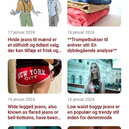
17 januar 2024
16 januar 2024
Hvide jeans til mænd er
**Trompetbukser til
et stilfuldt og tidløst valg,
enhver stil: En
der kan tilføje et frisk og
dybdegående analyse**
sofistikeret touch...
16 januar 2024
16 januar 2024
Wide legged jeans, also
Low waist baggy jeans er
known as flared jeans or
en populær og trendy stil
bell-bottoms, have been a
inden for denimmode
staple in the fashion
wor...