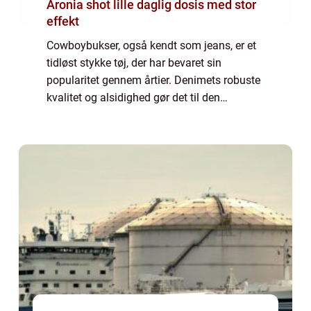
Aronia shot lille daglig dosis med stor
effekt
Cowboybukser, også kendt som jeans, er et
tidløst stykke tøj, der har bevaret sin
popularitet gennem årtier. Denimets robuste
kvalitet og alsidighed gør det til den
foretrukne buksestil for både mænd og
kvinder over hele verden. I denne artikel vil
v...