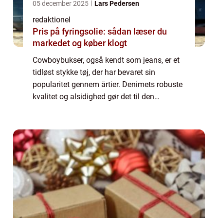
05 december 2025
Lars Pedersen
redaktionel
Pris på fyringsolie: sådan læser du
markedet og køber klogt
Cowboybukser, også kendt som jeans, er et
tidløst stykke tøj, der har bevaret sin
popularitet gennem årtier. Denimets robuste
kvalitet og alsidighed gør det til den
foretrukne buksestil for både mænd og
kvinder over hele verden. I denne artikel vil
v...