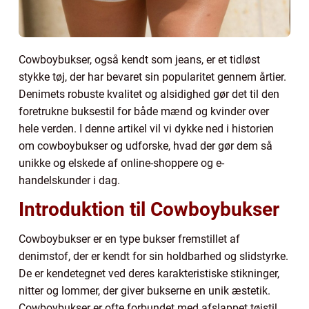
Cowboybukser, også kendt som jeans, er et tidløst
stykke tøj, der har bevaret sin popularitet gennem årtier.
Denimets robuste kvalitet og alsidighed gør det til den
foretrukne buksestil for både mænd og kvinder over
hele verden. I denne artikel vil vi dykke ned i historien
om cowboybukser og udforske, hvad der gør dem så
unikke og elskede af online-shoppere og e-
handelskunder i dag.
Introduktion til Cowboybukser
Cowboybukser er en type bukser fremstillet af
denimstof, der er kendt for sin holdbarhed og slidstyrke.
De er kendetegnet ved deres karakteristiske stikninger,
nitter og lommer, der giver bukserne en unik æstetik.
Cowboybukser er ofte forbundet med afslappet tøjstil,