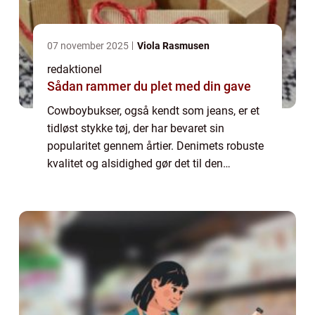
07 november 2025
Viola Rasmusen
redaktionel
Sådan rammer du plet med din gave
Cowboybukser, også kendt som jeans, er et
tidløst stykke tøj, der har bevaret sin
popularitet gennem årtier. Denimets robuste
kvalitet og alsidighed gør det til den
foretrukne buksestil for både mænd og
kvinder over hele verden. I denne artikel vil
v...