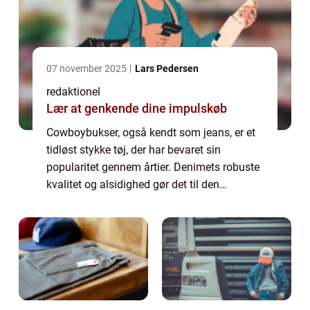
07 november 2025
Lars Pedersen
redaktionel
Lær at genkende dine impulskøb
Cowboybukser, også kendt som jeans, er et
tidløst stykke tøj, der har bevaret sin
popularitet gennem årtier. Denimets robuste
kvalitet og alsidighed gør det til den
foretrukne buksestil for både mænd og
kvinder over hele verden. I denne artikel vil
v...