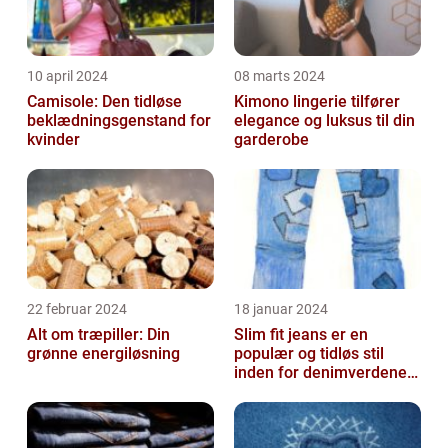
10 april 2024
08 marts 2024
Camisole: Den tidløse
Kimono lingerie tilfører
beklædningsgenstand for
elegance og luksus til din
kvinder
garderobe
22 februar 2024
18 januar 2024
Alt om træpiller: Din
Slim fit jeans er en
grønne energiløsning
populær og tidløs stil
inden for denimverdenen,
der tilbyder en slank
pasform o...