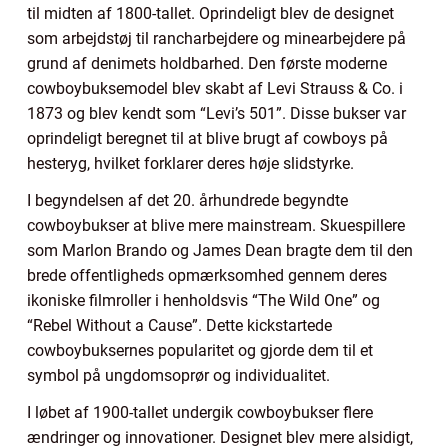
til midten af 1800-tallet. Oprindeligt blev de designet
som arbejdstøj til rancharbejdere og minearbejdere på
grund af denimets holdbarhed. Den første moderne
cowboybuksemodel blev skabt af Levi Strauss & Co. i
1873 og blev kendt som “Levi’s 501”. Disse bukser var
oprindeligt beregnet til at blive brugt af cowboys på
hesteryg, hvilket forklarer deres høje slidstyrke.
I begyndelsen af det 20. århundrede begyndte
cowboybukser at blive mere mainstream. Skuespillere
som Marlon Brando og James Dean bragte dem til den
brede offentligheds opmærksomhed gennem deres
ikoniske filmroller i henholdsvis “The Wild One” og
“Rebel Without a Cause”. Dette kickstartede
cowboybuksernes popularitet og gjorde dem til et
symbol på ungdomsoprør og individualitet.
I løbet af 1900-tallet undergik cowboybukser flere
ændringer og innovationer. Designet blev mere alsidigt,