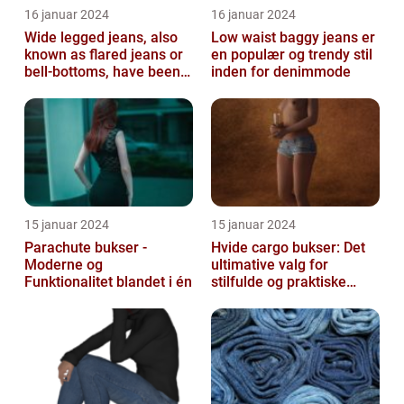
16 januar 2024
16 januar 2024
Wide legged jeans, also
Low waist baggy jeans er
known as flared jeans or
en populær og trendy stil
bell-bottoms, have been a
inden for denimmode
staple in the fashion
wor...
15 januar 2024
15 januar 2024
Parachute bukser -
Hvide cargo bukser: Det
Moderne og
ultimative valg for
Funktionalitet blandet i én
stilfulde og praktiske
outfits