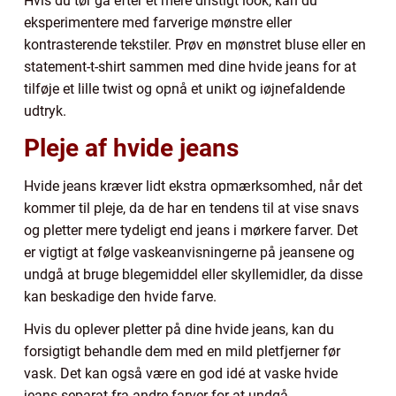
Hvis du tør gå efter et mere dristigt look, kan du
eksperimentere med farverige mønstre eller
kontrasterende tekstiler. Prøv en mønstret bluse eller en
statement-t-shirt sammen med dine hvide jeans for at
tilføje et lille twist og opnå et unikt og iøjnefaldende
udtryk.
Pleje af hvide jeans
Hvide jeans kræver lidt ekstra opmærksomhed, når det
kommer til pleje, da de har en tendens til at vise snavs
og pletter mere tydeligt end jeans i mørkere farver. Det
er vigtigt at følge vaskeanvisningerne på jeansene og
undgå at bruge blegemiddel eller skyllemidler, da disse
kan beskadige den hvide farve.
Hvis du oplever pletter på dine hvide jeans, kan du
forsigtigt behandle dem med en mild pletfjerner før
vask. Det kan også være en god idé at vaske hvide
jeans separat fra andre farver for at undgå