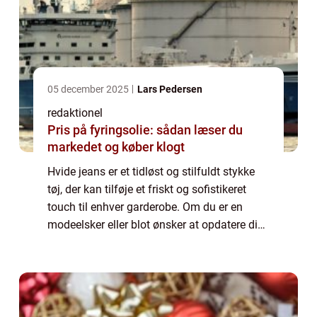
05 december 2025
Lars Pedersen
redaktionel
Pris på fyringsolie: sådan læser du
markedet og køber klogt
Hvide jeans er et tidløst og stilfuldt stykke
tøj, der kan tilføje et friskt og sofistikeret
touch til enhver garderobe. Om du er en
modeelsker eller blot ønsker at opdatere din
stil, så er hvide jeans et must-have i din
samling. I denne artikel vil ...