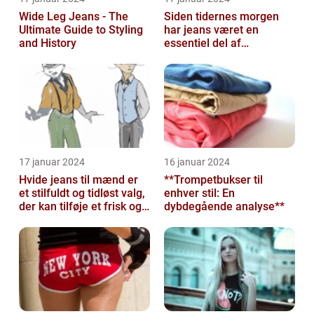
Wide Leg Jeans - The
Siden tidernes morgen
Ultimate Guide to Styling
har jeans været en
and History
essentiel del af
garderobeskabet for
mange mennesker
17 januar 2024
16 januar 2024
Hvide jeans til mænd er
**Trompetbukser til
et stilfuldt og tidløst valg,
enhver stil: En
der kan tilføje et frisk og
dybdegående analyse**
sofistikeret touch...