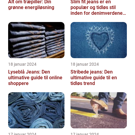
Alt om træpiller: Din
Slim fit jeans er en
grønne energiløsning
populær og tidløs stil
inden for denimverdenen,
der tilbyder en slank
pasform o...
18 januar 2024
18 januar 2024
Lyseblå Jeans: Den
Stribede jeans: Den
ultimative guide til online
ultimative guide til en
shoppere
tidløs trend
17 januar 2024
17 januar 2024