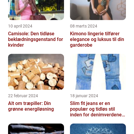
10 april 2024
08 marts 2024
Camisole: Den tidløse
Kimono lingerie tilfører
beklædningsgenstand for
elegance og luksus til din
kvinder
garderobe
22 februar 2024
18 januar 2024
Alt om træpiller: Din
Slim fit jeans er en
grønne energiløsning
populær og tidløs stil
inden for denimverdenen,
der tilbyder en slank
pasform o...