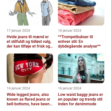
17 januar 2024
16 januar 2024
Hvide jeans til mænd er
**Trompetbukser til
et stilfuldt og tidløst valg,
enhver stil: En
der kan tilføje et frisk og
dybdegående analyse**
sofistikeret touch...
16 januar 2024
16 januar 2024
Wide legged jeans, also
Low waist baggy jeans er
known as flared jeans or
en populær og trendy stil
bell-bottoms, have been a
inden for denimmode
staple in the fashion